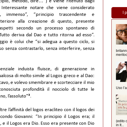
ncipio, metodo, dire…”) e viene ritenuto dagli
 Interessante notare che viene considerato
I 
to, immenso”, “principio trascendente e
teriore alla creazione di questo, presente
 aspetti secondo un processo spontaneo di
 Tutto deriva dal Dao e tutto ritorna ad esso”.
gio è colui che “si adegua a questo ciclo, si
so senza contrastarlo, senza interferire, senza
britann
meritoc
enziale induista fluisce, di generazione in
ualcosa di molto simile al Logos greco e al Dao:
avo, e volevo smembrare e scortecciare il mio
Uso l’a
onosciuta profondità il nocciolo di tutte le
ino, l’assoluto"
³
.
re l’affinità del logos eracliteo con il logos dei
condo Giovanni: “In principio il Logos era; il
(edito 
, e il Logos era Dio. Esso era presente con Dio
in It...