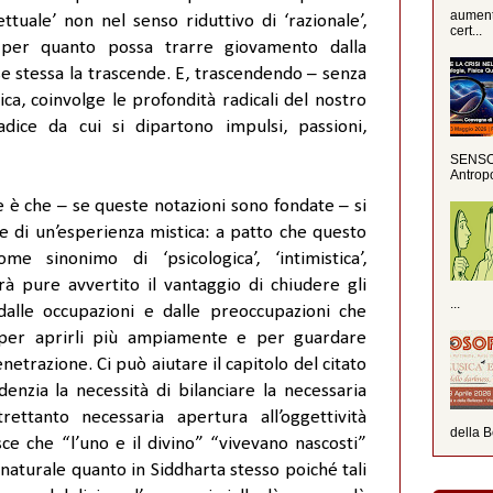
aumenta
ettuale’ non nel senso riduttivo di ‘razionale’,
cert...
’: per quanto possa trarre giovamento dalla
se stessa la trascende. E, trascendendo – senza
ica, coinvolge le profondità radicali del nostro
adice da cui si dipartono impulsi, passioni,
SENSO 
Antropo
 è che – se queste notazioni sono fondate – si
e di un’esperienza mistica: a patto che questo
 sinonimo di ‘psicologica’, ‘intimistica’,
avrà pure avvertito il vantaggio di chiudere gli
...
dalle occupazioni e dalle preoccupazioni che
ne, per aprirli più ampiamente e per guardare
netrazione. Ci può aiutare il capitolo del citato
enzia la necessità di bilanciare la necessaria
ltrettanto necessaria apertura all’oggettività
della B
isce che “l’uno e il divino” “vivevano nascosti”
naturale quanto in Siddharta stesso poiché tali