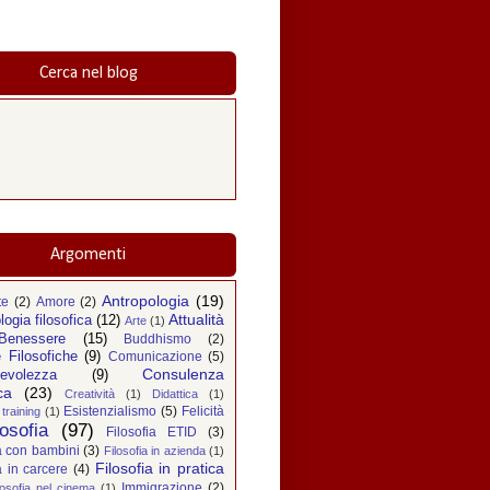
Cerca nel blog
Argomenti
Antropologia
(19)
te
(2)
Amore
(2)
Attualità
logia filosofica
(12)
Arte
(1)
Benessere
(15)
Buddhismo
(2)
 Filosofiche
(9)
Comunicazione
(5)
Consulenza
evolezza
(9)
ca
(23)
Creatività
(1)
Didattica
(1)
Esistenzialismo
(5)
Felicità
training
(1)
losofia
(97)
Filosofia ETID
(3)
ia con bambini
(3)
Filosofia in azienda
(1)
Filosofia in pratica
a in carcere
(4)
Immigrazione
(2)
losofia nel cinema
(1)