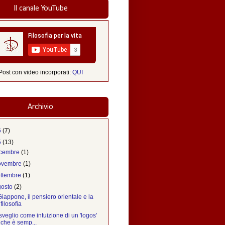
Il canale YouTube
Post con video incorporati:
QUI
Archivio
6
(7)
5
(13)
icembre
(1)
ovembre
(1)
ettembre
(1)
gosto
(2)
 Giappone, il pensiero orientale e la
filosofia
sveglio come intuizione di un 'logos'
che è semp...