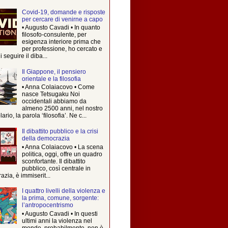
Covid-19, domande e risposte
per cercare di venirne a capo
• Augusto Cavadi • In quanto
filosofo-consulente, per
esigenza interiore prima che
per professione, ho cercato e
i seguire il diba...
Il Giappone, il pensiero
orientale e la filosofia
• Anna Colaiacovo • Come
nasce Tetsugaku Noi
occidentali abbiamo da
almeno 2500 anni, nel nostro
rio, la parola ‘filosofia’. Ne c...
Il dibattito pubblico e la crisi
della democrazia
• Anna Colaiacovo • La scena
politica, oggi, offre un quadro
sconfortante. Il dibattito
pubblico, così centrale in
zia, è immiserit...
I quattro livelli della violenza e
la prima, comune, sorgente:
l’antropocentrismo
• Augusto Cavadi • In questi
ultimi anni la violenza nel
mondo, probabilmente, non è