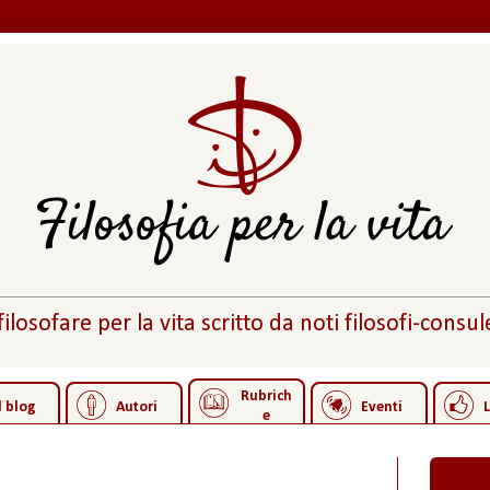
 filosofare per la vita scritto da noti filosofi-consule
Rubrich
l blog
Autori
Eventi
L
e