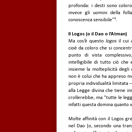
profonda: i desti sono color
invece gli uomini della folla
conoscenza sensibile”
¹
.
Il Logos (o il Dao o l’Atman)
Ma cos’è questo
logos
il cui 
cioè da coloro che si concent
punto di vista complessivo
intelligibile di tutto ciò che
insieme la molteplicità degli o
non è colui che ha appreso mo
propria individualità limitata 
alla Legge divina che tiene in
crollerebbe, ma “tutte le leg
infatti questa domina quanto vu
Molte affinità con il Logos gr
nel Dao (o, secondo una trans