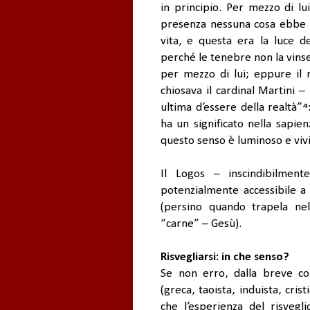
in principio. Per mezzo di lu
presenza nessuna cosa ebbe or
vita, e questa era la luce d
perché le tenebre non la vinser
per mezzo di lui; eppure il 
chiosava il cardinal Martini –
ultima d’essere della realtà”
⁴
ha un significato nella sapien
questo senso è luminoso e vivi
Il Logos – inscindibilmen
potenzialmente accessibile 
(persino quando trapela nel
“carne” – Gesù).
Risvegliarsi: in che senso?
Se non erro, dalla breve co
(greca, taoista, induista, cris
che l’esperienza del risveg