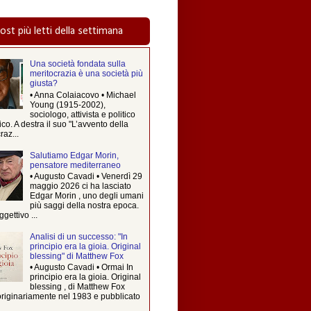
post più letti della settimana
Una società fondata sulla
meritocrazia è una società più
giusta?
• Anna Colaiacovo • Michael
Young (1915-2002),
sociologo, attivista e politico
ico. A destra il suo "L’avvento della
raz...
Salutiamo Edgar Morin,
pensatore mediterraneo
• Augusto Cavadi • Venerdì 29
maggio 2026 ci ha lasciato
Edgar Morin , uno degli umani
più saggi della nostra epoca.
ggettivo ...
Analisi di un successo: "In
principio era la gioia. Original
blessing" di Matthew Fox
• Augusto Cavadi • Ormai In
principio era la gioia. Original
blessing , di Matthew Fox
originariamente nel 1983 e pubblicato