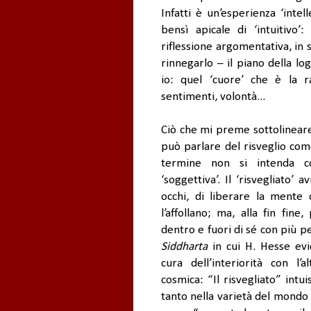
Infatti è un’esperienza ‘intell
bensì apicale di ‘intuitivo
riflessione argomentativa, in 
rinnegarlo – il piano della log
io: quel ‘cuore’ che è la r
sentimenti, volontà...
Ciò che mi preme sottolineare
può parlare del risveglio com
termine non si intenda come
‘soggettiva’. Il ‘risvegliato’ 
occhi, di liberare la mente 
l’affollano; ma, alla fin fi
dentro e fuori di sé con più pe
Siddharta
in cui H. Hesse evid
cura dell’interiorità con l’a
cosmica: “Il risvegliato” intu
tanto nella varietà del mondo 