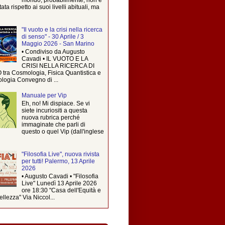
ta rispetto ai suoi livelli abituali, ma
"Il vuoto e la crisi nella ricerca
di senso" - 30 Aprile / 3
Maggio 2026 - San Marino
• Condiviso da Augusto
Cavadi • IL VUOTO E LA
CRISI NELLA RICERCA DI
tra Cosmologia, Fisica Quantistica e
logia Convegno di ...
Manuale per Vip
Eh, no! Mi dispiace. Se vi
siete incuriositi a questa
nuova rubrica perché
immaginate che parli di
questo o quel Vip (dall'inglese
"Filosofia Live", nuova rivista
per tutti! Palermo, 13 Aprile
2026
• Augusto Cavadi • "Filosofia
Live" Lunedì 13 Aprile 2026
ore 18:30 "Casa dell'Equità e
ellezza" Via Niccol...