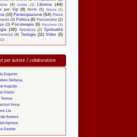
Libreria
(44)
zione
(4)
Invidia
(1)
e per Vip
(9)
Morte
(5)
Natura
(1)
Partecipazione
(54)
ia
(10)
Paura
Politica
(6)
nesis
(3)
Psicoanalisi
(2)
Psicoterapia
(6)
gia
(3)
Razzismo
(1)
ogia
(30)
Spiritualità
Speranza
(2)
Teologia
(11)
Video
(6)
nerezza
(4)
(1)
t per autore / collaboratore
ta Eugenio
abeo Stefania
di Augusto
ri Paolo
 Teresa
iacovo Anna
one Lia
sto Andrea
tali Agnese
zo Davide