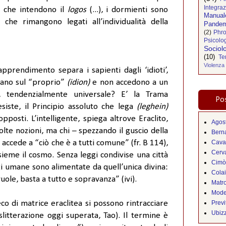
Integra
o che intendono il
logos
(...), i dormienti sono
Manual
 che rimangono legati all’individualità della
Pandem
(2)
Phro
Psicolo
Sociol
(10)
Te
Violenza
apprendimento separa i sapienti dagli ‘idioti’,
rano sul “proprio”
(idion)
e non accedono a un
, tendenzialmente universale? E’ la Trama
Pos
 esiste, il Principio assoluto che lega
(leghein)
pposti. L’intelligente, spiega altrove Eraclito,
Agos
lte nozioni, ma chi – spezzando il guscio della
Bern
Cava
– accede a “ciò che è a tutti comune” (fr. B 114),
Cerva
sieme il cosmo. Senza leggi condivise una città
Cimò
gi umane sono alimentate da quell’unica divina:
Cola
ole, basta a tutto e sopravanza” (ivi).
Matr
Mode
Previ
eco di matrice eraclitea si possono rintracciare
Ubiz
litterazione oggi superata, Tao). Il termine è