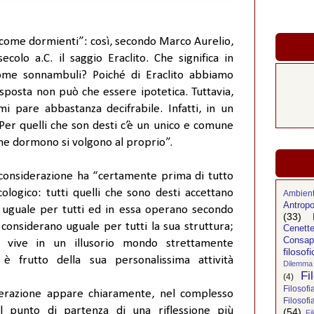
come dormienti”: così, secondo Marco Aurelio,
colo a.C. il saggio Eraclito. Che significa in
ome sonnambuli? Poiché di Eraclito abbiamo
isposta non può che essere ipotetica. Tuttavia,
 mi pare abbastanza decifrabile. Infatti, in un
er quelli che son desti c’è un unico e comune
che dormono si volgono al proprio”.
considerazione ha “certamente prima di tutto
ologico: tutti quelli che sono desti accettano
Ambien
Antropo
ica uguale per tutti ed in essa operano secondo
(33)
 considerano uguale per tutti la sua struttura;
Cenette
Consap
o vive in un illusorio mondo strettamente
filosofi
 è frutto della sua personalissima attività
Dilemma 
Fi
(4)
Filosof
erazione appare chiaramente, nel complesso
Filosofi
l punto di partenza di una riflessione più
(54)
Fi