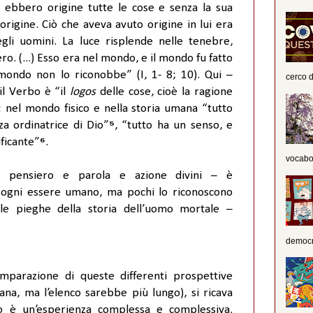
i ebbero origine tutte le cose e senza la sua
igine. Ciò che aveva avuto origine in lui era
egli uomini. La luce risplende nelle tenebre,
o. (...) Esso era nel mondo, e il mondo fu fatto
mondo non lo riconobbe” (I, 1- 8; 10). Qui –
cerco d
 il Verbo è “il
logos
delle cose, cioè la ragione
: nel mondo fisico e nella storia umana “tutto
za ordinatrice di Dio”
⁵
, “tutto ha un senso, e
ficante”
⁶
.
vocabola
te pensiero e parola e azione divini – è
a ogni essere umano, ma pochi lo riconoscono
le pieghe della storia dell’uomo mortale –
democra
mparazione di queste differenti prospettive
tiana, ma l’elenco sarebbe più lungo), si ricava
lio è un’esperienza complessa e complessiva.