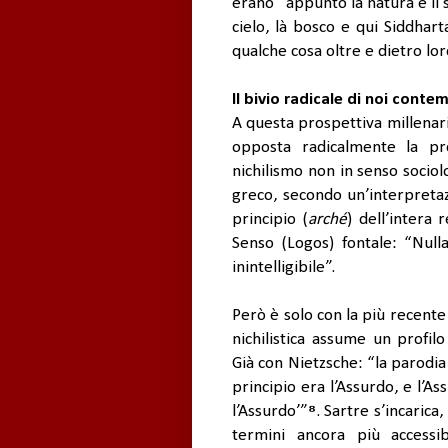
erano “appunto la natura e il se
cielo, là bosco e qui Siddhart
qualche cosa oltre e dietro lor
Il bivio radicale di noi cont
A questa prospettiva millenaria
opposta radicalmente la p
nichilismo non in senso sociol
greco, secondo un’interpreta
principio (
arché
) dell’intera
Senso (Logos) fontale: “Nul
inintelligibile”.
Però è solo con la più recent
nichilistica assume un profil
Già con Nietzsche: “la parodia 
principio era l’Assurdo, e l’As
l’Assurdo’”
⁸
. Sartre s’incarica
termini ancora più accessib