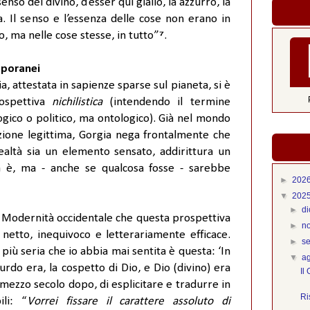
nso del divino, d’esser qui giallo, là azzurro, là
a. Il senso e l’essenza delle cose non erano in
o, ma nelle cose stesse, in tutto”
⁷
.
emporanei
, attestata in sapienze sparse sul pianeta, si è
rospettiva
nichilistica
(intendendo il termine
ogico o politico, ma ontologico). Già nel mondo
zione legittima, Gorgia nega frontalmente che
 realtà sia un elemento sensato, addirittura un
la è, ma - anche se qualcosa fosse - sarebbe
►
202
▼
202
►
d
e Modernità occidentale che questa prospettiva
►
n
o netto, inequivoco e letterariamente efficace.
►
s
più seria che io abbia mai sentita è questa: ‘In
▼
a
surdo era, la cospetto di Dio, e Dio (divino) era
Il
, mezzo secolo dopo, di esplicitare e tradurre in
Ri
ili: “
Vorrei fissare il carattere assoluto di