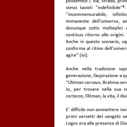
polisemico (“via, strada, pri
stessi taoisti “indefinibile”
²
.
“incommensurabile, infini
immanente dell’universo, an
dovunque sotto molteplici
continuo ritorno alle origini.
Anche in questo scenario, sag
conforma al ritmo dell’univer
agire” (ivi).
Anche nella tradizione sapi
generazione, l’aspirazione a q
“L’Atman cercavo, Brahma cerc
Io, per trovare nella sua sc
cortecce, l’Atman, la vita, il div
E’ difficile non ammettere inolt
primi versetti del vangelo se
Logos era alla presenza di Dio