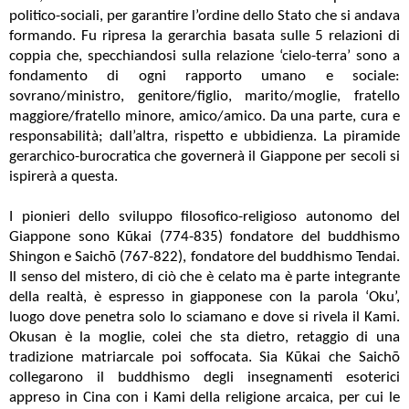
politico-sociali, per garantire l’ordine dello Stato che si andava
formando. Fu ripresa la gerarchia basata sulle 5 relazioni di
coppia che, specchiandosi sulla relazione ‘cielo-terra’ sono a
fondamento di ogni rapporto umano e sociale:
sovrano/ministro, genitore/figlio, marito/moglie, fratello
maggiore/fratello minore, amico/amico. Da una parte, cura e
responsabilità; dall’altra, rispetto e ubbidienza. La piramide
gerarchico-burocratica che governerà il Giappone per secoli si
ispirerà a questa.
I pionieri dello sviluppo filosofico-religioso autonomo del
Giappone sono Kūkai (774-835) fondatore del buddhismo
Shingon e Saichō (767-822), fondatore del buddhismo Tendai.
Il senso del mistero, di ciò che è celato ma è parte integrante
della realtà, è espresso in giapponese con la parola ‘Oku’,
luogo dove penetra solo lo sciamano e dove si rivela il Kami.
Okusan è la moglie, colei che sta dietro, retaggio di una
tradizione matriarcale poi soffocata. Sia Kūkai che Saichō
collegarono il buddhismo degli insegnamenti esoterici
appreso in Cina con i Kami della religione arcaica, per cui le