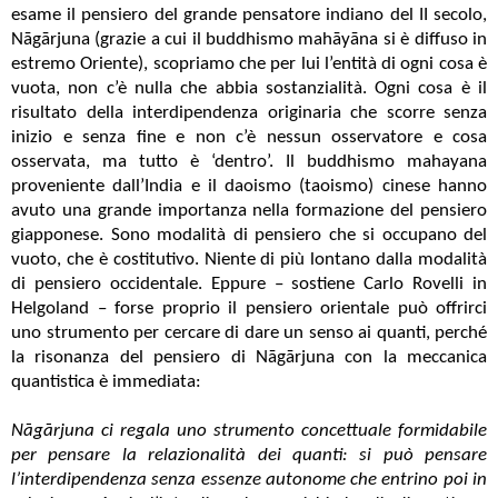
esame il pensiero del grande pensatore indiano del II secolo,
Nāgārjuna (grazie a cui il buddhismo mahāyāna si è diffuso in
estremo Oriente), scopriamo che per lui l’entità di ogni cosa è
vuota, non c’è nulla che abbia sostanzialità. Ogni cosa è il
risultato della interdipendenza originaria che scorre senza
inizio e senza fine e non c’è nessun osservatore e cosa
osservata, ma tutto è ‘dentro’. Il buddhismo mahayana
proveniente dall’India e il daoismo (taoismo) cinese hanno
avuto una grande importanza nella formazione del pensiero
giapponese. Sono modalità di pensiero che si occupano del
vuoto, che è costitutivo. Niente di più lontano dalla modalità
di pensiero occidentale. Eppure – sostiene Carlo Rovelli in
Helgoland – forse proprio il pensiero orientale può offrirci
uno strumento per cercare di dare un senso ai quanti, perché
la risonanza del pensiero di Nāgārjuna con la meccanica
quantistica è immediata:
Nāgārjuna ci regala uno strumento concettuale formidabile
per pensare la relazionalità dei quanti: si può pensare
l’interdipendenza senza essenze autonome che entrino poi in