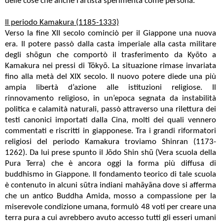
delle cose che anche l’artista sperimenta come persona.
Il periodo Kamakura (1185-1333)
Verso la fine XII secolo cominciò per il Giappone una nuova
era. Il potere passò dalla casta imperiale alla casta militare
degli shōgun che comportò il trasferimento da Kyōto a
Kamakura nei pressi di Tōkyō. La situazione rimase invariata
fino alla metà del XIX secolo. Il nuovo potere diede una più
ampia libertà d’azione alle istituzioni religiose. Il
rinnovamento religioso, in un’epoca segnata da instabilità
politica e calamità naturali, passò attraverso una rilettura dei
testi canonici importati dalla Cina, molti dei quali vennero
commentati e riscritti in giapponese. Tra i grandi riformatori
religiosi del periodo Kamakura troviamo Shinran (1173-
1262). Da lui prese spunto il Jōdo Shin shū (Vera scuola della
Pura Terra) che è ancora oggi la forma più diffusa di
buddhismo in Giappone. Il fondamento teorico di tale scuola
è contenuto in alcuni sūtra indiani mahāyāna dove si afferma
che un antico Buddha Amida, mosso a compassione per la
miserevole condizione umana, formulò 48 voti per creare una
terra pura a cui avrebbero avuto accesso tutti gli esseri umani