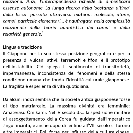
relazione. Anzi, l’interdipendenza richiede di dimenticare
essenze autonome. La lunga ricerca della ‘sostanza ultima’
della fisica, passata attraverso materia, molecole, atomi,
campi, particelle elementari… è naufragata nella complessità
relazionale della teoria quantistica dei campi e della
relatività generale.
¹
Lingua e tradizione
Il Giappone per la sua stessa posizione geografica e per la
presenza di vulcani attivi, terremoti e tifoni è il prototipo
dell’instabilità. Ciò spiega il sentimento di transitorietà,
impermanenza, inconsistenza dei fenomeni e della stessa
condizione umana che fonda l’identità culturale giapponese.
La fragilità è esperienza di vita quotidiana.
Da alcuni indizi sembra che la società antica giapponese fosse
di tipo matriarcale. La massima divinità era femminile:
Amaterasu Ōmikami. Nel IV secolo d.C. la spedizione militare
di assoggettamento della Corea fu guidata dall’imperatrice
Jingū, incinta, e anche dopo di lei fino all’VIII secolo ci furono
altre imperatrici. Poi, forse per influsso della cultura cinese,