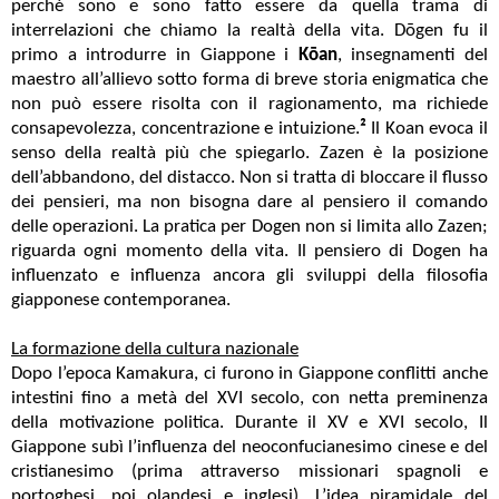
perché sono e sono fatto essere da quella trama di
interrelazioni che chiamo la realtà della vita. Dōgen fu il
primo a introdurre in Giappone i
Kōan
, insegnamenti del
maestro all’allievo sotto forma di breve storia enigmatica che
non può essere risolta con il ragionamento, ma richiede
consapevolezza, concentrazione e intuizione.
²
Il Koan evoca il
senso della realtà più che spiegarlo. Zazen è la posizione
dell’abbandono, del distacco. Non si tratta di bloccare il flusso
dei pensieri, ma non bisogna dare al pensiero il comando
delle operazioni. La pratica per Dogen non si limita allo Zazen;
riguarda ogni momento della vita. Il pensiero di Dogen ha
influenzato e influenza ancora gli sviluppi della filosofia
giapponese contemporanea.
La formazione della cultura nazionale
Dopo l’epoca Kamakura, ci furono in Giappone conflitti anche
intestini fino a metà del XVI secolo, con netta preminenza
della motivazione politica. Durante il XV e XVI secolo, Il
Giappone subì l’influenza del neoconfucianesimo cinese e del
cristianesimo (prima attraverso missionari spagnoli e
portoghesi, poi olandesi e inglesi). L’idea piramidale del