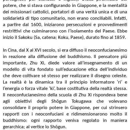
potere, che si stava configurando in Giappone, e la mentalità
dei missionari cattolici, portatori di una verità unica e di una
solidarietà di tipo comunitario, non erano conciliabili. Infatti,
a partire dal 1600, iniziarono persecuzioni e provvedimenti
restrittivi che culminarono con l’isolamento del Paese. Ebbe
inizio il Sakoku (Sa, catena; Koku, Paese), durato fino al 1859.
In Cina, dal X al XVI secolo, si era diffuso il neoconfucianesimo
in reazione alla diffusione del buddhismo. Il pensatore più
importante, Zhu Xi, diede valore all’insegnamento di un
modello di vita fondato sull’educazione etica dell’individuo
che deve coltivare sé stesso per realizzare il disegno celeste.
La realtà è la dinamica tra il principio informatore ‘ri’ e
l’energia o forza vitale ‘ki’, base costitutiva della realtà stessa.
Il neoconfucianesimo della scuola di Zhu Xi rispondeva bene
agli obiettivi degli Shōgun Tokugawa che volevano
consolidare il proprio potere in Giappone, per cui strinsero
rapporti con i neoconfuciani e ridimensionarono molto il
buddhismo: ogni rapporto veniva regolato in maniera
gerarchica; al vertice lo Shōgun.