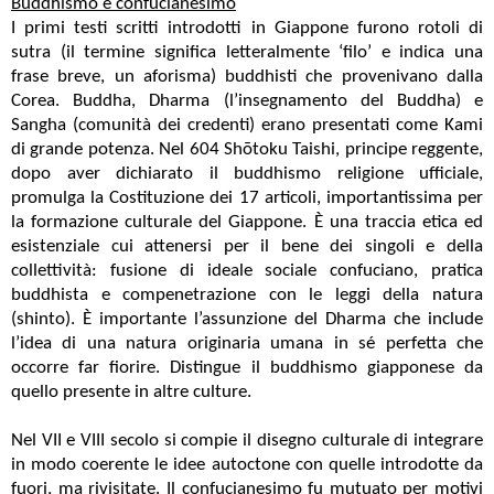
Buddhismo e confucianesimo
I primi testi scritti introdotti in Giappone furono rotoli di
sutra (il termine significa letteralmente ‘filo’ e indica una
frase breve, un aforisma) buddhisti che provenivano dalla
Corea. Buddha, Dharma (l’insegnamento del Buddha) e
Sangha (comunità dei credenti) erano presentati come Kami
di grande potenza. Nel 604 Shōtoku Taishi, principe reggente,
dopo aver dichiarato il buddhismo religione ufficiale,
promulga la Costituzione dei 17 articoli, importantissima per
la formazione culturale del Giappone. È una traccia etica ed
esistenziale cui attenersi per il bene dei singoli e della
collettività: fusione di ideale sociale confuciano, pratica
buddhista e compenetrazione con le leggi della natura
(shinto). È importante l’assunzione del Dharma che include
l’idea di una natura originaria umana in sé perfetta che
occorre far fiorire. Distingue il buddhismo giapponese da
quello presente in altre culture.
Nel VII e VIII secolo si compie il disegno culturale di integrare
in modo coerente le idee autoctone con quelle introdotte da
fuori, ma rivisitate. Il confucianesimo fu mutuato per motivi