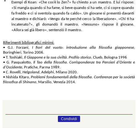
²
Esempi di Koan: «Che cos’è lo Zen?» fu chiesto a un maestro. E lui rispose:
«Si mangia quando si ha fame, si beve quando si ha sete, ci si copre quando
fa freddo e ci si sventola quando fa caldo». Un giovane si presentò davanti
al maestro e dichiarò: «Vengo da te perché cerco la liberazione». «Chi ti ha
incatenato?», gli domandò il maestro. «Nessuno» rispose il giovane.
«Allora sei già libero», sentenziò il maestro.
Riferimenti bibliografici minimi:
• G.J. Forzani,
I fiori del vuoto: introduzione alla filosofia giapponese,
Boringhieri, Torino 2006.
• T. Toshiaki,
Il Giappone e la sua civiltà. Profilo storico
, Clueb, Bologna 1996
• G. Pasqualotto,
Il Tao della filosofia. Corrispondenze tra Pensieri d’Oriente e
d’Occidente,
Pratiche, Parma 1989.
• C. Rovelli,
Helgoland
, Adelphi, Milano 2020.
• Nishida Kitaro,
Problemi fondamentali della filosofia. Conferenze per la società
filosofica di Shinano
, Marsilio, Venezia 2014.
Condividi