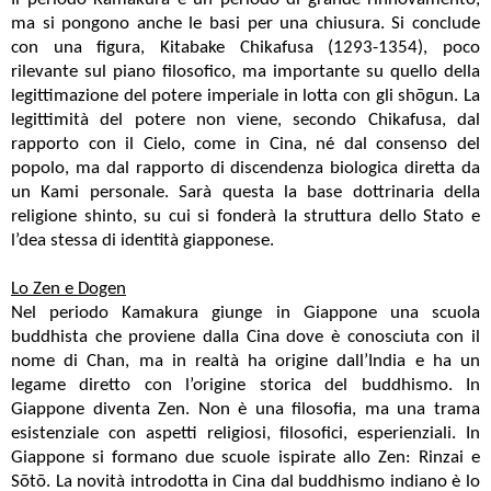
ma si pongono anche le basi per una chiusura. Si conclude
con una figura, Kitabake Chikafusa (1293-1354), poco
rilevante sul piano filosofico, ma importante su quello della
legittimazione del potere imperiale in lotta con gli shōgun. La
legittimità del potere non viene, secondo Chikafusa, dal
rapporto con il Cielo, come in Cina, né dal consenso del
popolo, ma dal rapporto di discendenza biologica diretta da
un Kami personale. Sarà questa la base dottrinaria della
religione shinto, su cui si fonderà la struttura dello Stato e
l’dea stessa di identità giapponese.
Lo Zen e Dogen
Nel periodo Kamakura giunge in Giappone una scuola
buddhista che proviene dalla Cina dove è conosciuta con il
nome di Chan, ma in realtà ha origine dall’India e ha un
legame diretto con l’origine storica del buddhismo. In
Giappone diventa Zen. Non è una filosofia, ma una trama
esistenziale con aspetti religiosi, filosofici, esperienziali. In
Giappone si formano due scuole ispirate allo Zen: Rinzai e
Sōtō. La novità introdotta in Cina dal buddhismo indiano è lo