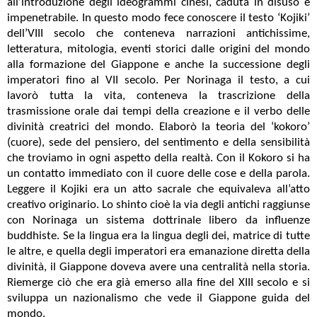
all’introduzione degli ideogrammi cinesi, caduta in disuso e
impenetrabile. In questo modo fece conoscere il testo ‘Kojiki’
dell’VIII secolo che conteneva narrazioni antichissime,
letteratura, mitologia, eventi storici dalle origini del mondo
alla formazione del Giappone e anche la successione degli
imperatori fino al VII secolo. Per Norinaga il testo, a cui
lavorò tutta la vita, conteneva la trascrizione della
trasmissione orale dai tempi della creazione e il verbo delle
divinità creatrici del mondo. Elaborò la teoria del ‘kokoro’
(cuore), sede del pensiero, del sentimento e della sensibilità
che troviamo in ogni aspetto della realtà. Con il Kokoro si ha
un contatto immediato con il cuore delle cose e della parola.
Leggere il Kojiki era un atto sacrale che equivaleva all’atto
creativo originario. Lo shinto cioè la via degli antichi raggiunse
con Norinaga un sistema dottrinale libero da influenze
buddhiste. Se la lingua era la lingua degli dei, matrice di tutte
le altre, e quella degli imperatori era emanazione diretta della
divinità, il Giappone doveva avere una centralità nella storia.
Riemerge ciò che era già emerso alla fine del XIII secolo e si
sviluppa un nazionalismo che vede il Giappone guida del
mondo.