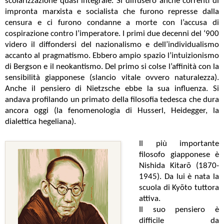
scolarizzazione quasi integrale. Si diffusero anche correnti di
impronta marxista e socialista che furono represse dalla
censura e ci furono condanne a morte con l’accusa di
cospirazione contro l’imperatore. I primi due decenni del ‘900
videro il diffondersi del nazionalismo e dell’individualismo
accanto al pragmatismo. Ebbero ampio spazio l’intuizionismo
di Bergson e il neokantismo. Del primo si colse l’affinità con la
sensibilità giapponese (slancio vitale ovvero naturalezza).
Anche il pensiero di Nietzsche ebbe la sua influenza. Si
andava profilando un primato della filosofia tedesca che dura
ancora oggi (la fenomenologia di Husserl, Heidegger, la
dialettica hegeliana).
Il più importante
filosofo giapponese è
Nishida Kitarō (1870-
1945). Da lui è nata la
scuola di Kyōto tuttora
attiva.
Il suo pensiero è
difficile da