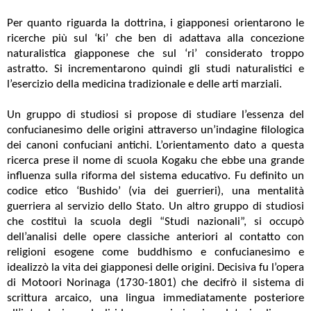
Per quanto riguarda la dottrina, i giapponesi orientarono le
ricerche più sul ‘ki’ che ben di adattava alla concezione
naturalistica giapponese che sul ‘ri’ considerato troppo
astratto. Si incrementarono quindi gli studi naturalistici e
l’esercizio della medicina tradizionale e delle arti marziali.
Un gruppo di studiosi si propose di studiare l’essenza del
confucianesimo delle origini attraverso un’indagine filologica
dei canoni confuciani antichi. L’orientamento dato a questa
ricerca prese il nome di scuola Kogaku che ebbe una grande
influenza sulla riforma del sistema educativo. Fu definito un
codice etico ‘Bushido’ (via dei guerrieri), una mentalità
guerriera al servizio dello Stato. Un altro gruppo di studiosi
che costituì la scuola degli “Studi nazionali”, si occupò
dell’analisi delle opere classiche anteriori al contatto con
religioni esogene come buddhismo e confucianesimo e
idealizzò la vita dei giapponesi delle origini. Decisiva fu l’opera
di Motoori Norinaga (1730-1801) che decifrò il sistema di
scrittura arcaico, una lingua immediatamente posteriore