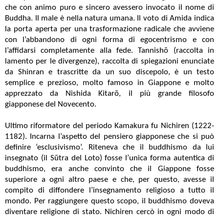
che con animo puro e sincero avessero invocato il nome di
Buddha. Il male è nella natura umana. Il voto di Amida indica
la porta aperta per una trasformazione radicale che avviene
con l’abbandono di ogni forma di egocentrismo e con
l’affidarsi completamente alla fede. Tannishō (raccolta in
lamento per le divergenze), raccolta di spiegazioni enunciate
da Shinran e trascritte da un suo discepolo, è un testo
semplice e prezioso, molto famoso in Giappone e molto
apprezzato da Nishida Kitarō, il più grande filosofo
giapponese del Novecento.
Ultimo riformatore del periodo Kamakura fu Nichiren (1222-
1182). Incarna l’aspetto del pensiero giapponese che si può
definire ‘esclusivismo’. Riteneva che il buddhismo da lui
insegnato (il Sūtra del Loto) fosse l’unica forma autentica di
buddhismo, era anche convinto che il Giappone fosse
superiore a ogni altro paese e che, per questo, avesse il
compito di diffondere l’insegnamento religioso a tutto il
mondo. Per raggiungere questo scopo, il buddhismo doveva
diventare religione di stato. Nichiren cercò in ogni modo di