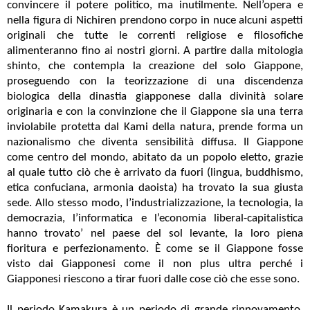
convincere il potere politico, ma inutilmente. Nell’opera e
nella figura di Nichiren prendono corpo in nuce alcuni aspetti
originali che tutte le correnti religiose e filosofiche
alimenteranno fino ai nostri giorni. A partire dalla mitologia
shinto, che contempla la creazione del solo Giappone,
proseguendo con la teorizzazione di una discendenza
biologica della dinastia giapponese dalla divinità solare
originaria e con la convinzione che il Giappone sia una terra
inviolabile protetta dal Kami della natura, prende forma un
nazionalismo che diventa sensibilità diffusa. Il Giappone
come centro del mondo, abitato da un popolo eletto, grazie
al quale tutto ciò che è arrivato da fuori (lingua, buddhismo,
etica confuciana, armonia daoista) ha trovato la sua giusta
sede. Allo stesso modo, l’industrializzazione, la tecnologia, la
democrazia, l’informatica e l’economia liberal-capitalistica
hanno trovato’ nel paese del sol levante, la loro piena
fioritura e perfezionamento. È come se il Giappone fosse
visto dai Giapponesi come il non plus ultra perché i
Giapponesi riescono a tirar fuori dalle cose ciò che esse sono.
Il periodo Kamakura è un periodo di grande rinnovamento,