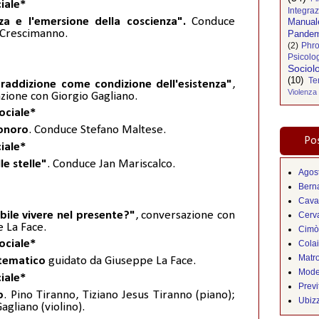
iale*
Integra
za e l'emersione della coscienza".
Conduce
Manual
 Crescimanno.
Pandem
(2)
Phro
Psicolo
Sociol
(10)
Te
raddizione come condizione dell'esistenza"
,
Violenza
zione con Giorgio Gagliano.
ociale*
onoro
. Conduce Stefano Maltese.
Pos
iale*
lle stelle"
. Conduce Jan Mariscalco.
Agos
Bern
Cava
ibile vivere nel presente?"
, conversazione con
Cerva
 La Face.
Cimò
ociale*
Cola
Matr
 tematico
guidato da Giuseppe La Face.
Mode
iale*
Previ
o
. Pino Tiranno, Tiziano Jesus Tiranno (piano);
Ubiz
agliano (violino).