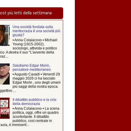
post più letti della settimana
Una società fondata sulla
meritocrazia è una società più
giusta?
• Anna Colaiacovo • Michael
Young (1915-2002),
sociologo, attivista e politico
ico. A destra il suo "L’avvento della
raz...
Salutiamo Edgar Morin,
pensatore mediterraneo
• Augusto Cavadi • Venerdì 29
maggio 2026 ci ha lasciato
Edgar Morin , uno degli umani
più saggi della nostra epoca.
ggettivo ...
Il dibattito pubblico e la crisi
della democrazia
• Anna Colaiacovo • La scena
politica, oggi, offre un quadro
sconfortante. Il dibattito
pubblico, così centrale in
zia, è immiserit...