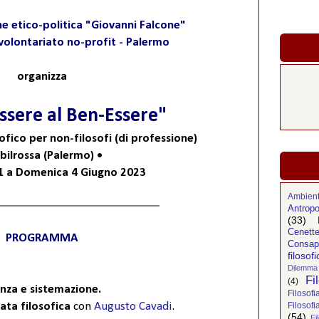
e etico-politica "Giovanni Falcone"
volontariato no-profit - Palermo
organizza
ssere al Ben-Essere"
fico per non-filosofi (di professione)
ibilrossa (Palermo) •
1 a Domenica 4 Giugno 2023
Ambien
Antropo
(33)
Cenette
PROGRAMMA
Consap
filosofi
Dilemma 
Fi
(4)
nza e sistemazione.
Filosof
ata filosofica
con
Augusto Cavadi
.
Filosofi
(54)
Fi