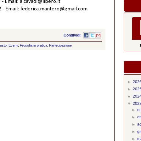
 - Email: a.cavadi@libero.it
42 - Email: federica.mantero@gmail.com
Condividi:
usto
,
Eventi
,
Filosofia in pratica
,
Partecipazione
►
202
►
202
►
202
▼
202
►
n
►
o
►
a
►
g
►
m