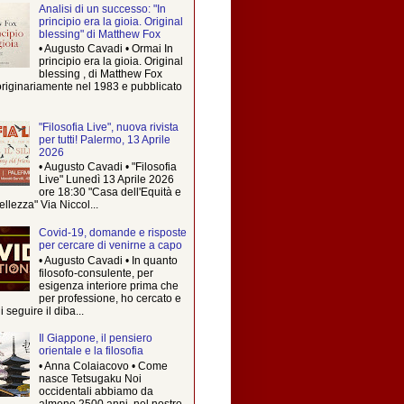
Analisi di un successo: "In
principio era la gioia. Original
blessing" di Matthew Fox
• Augusto Cavadi • Ormai In
principio era la gioia. Original
blessing , di Matthew Fox
originariamente nel 1983 e pubblicato
"Filosofia Live", nuova rivista
per tutti! Palermo, 13 Aprile
2026
• Augusto Cavadi • "Filosofia
Live" Lunedì 13 Aprile 2026
ore 18:30 "Casa dell'Equità e
ellezza" Via Niccol...
Covid-19, domande e risposte
per cercare di venirne a capo
• Augusto Cavadi • In quanto
filosofo-consulente, per
esigenza interiore prima che
per professione, ho cercato e
i seguire il diba...
Il Giappone, il pensiero
orientale e la filosofia
• Anna Colaiacovo • Come
nasce Tetsugaku Noi
occidentali abbiamo da
almeno 2500 anni, nel nostro