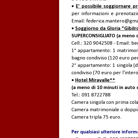
•
E' possibile soggiornare p
per informazioni e prenotazio
Email: federica.mantero@gma
•
Soggiorno da Gloria "Gibilr
SUPERCONSIGLIATO (a meno di 5
Cell.: 320 9042508 - Email: 
1° appartamento: 1 matrimoni
bagno condiviso (120 euro per
2° appartamento: 1 singola (d
condiviso (70 euro per l'inte
•
Hotel Miravalle**
(a meno di 10 minuti in auto d
Tel.: 091 8722788
Camera singola con prima cola
Camera matrimoniale o doppia
Camera tripla 75 euro.
Per qualsiasi ulteriore inform