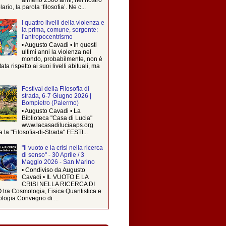
rio, la parola ‘filosofia’. Ne c...
I quattro livelli della violenza e
la prima, comune, sorgente:
l’antropocentrismo
• Augusto Cavadi • In questi
ultimi anni la violenza nel
mondo, probabilmente, non è
ta rispetto ai suoi livelli abituali, ma
Festival della Filosofia di
strada, 6-7 Giugno 2026 |
Bompietro (Palermo)
• Augusto Cavadi • La
Biblioteca "Casa di Lucia"
www.lacasadiluciaaps.org
a la "Filosofia-di-Strada" FESTI...
"Il vuoto e la crisi nella ricerca
di senso" - 30 Aprile / 3
Maggio 2026 - San Marino
• Condiviso da Augusto
Cavadi • IL VUOTO E LA
CRISI NELLA RICERCA DI
tra Cosmologia, Fisica Quantistica e
logia Convegno di ...