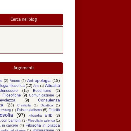
Cerca nel blog
Argomenti
Antropologia
(19)
te
(2)
Amore
(2)
Attualità
logia filosofica
(12)
Arte
(1)
Benessere
(15)
Buddhismo
(2)
 Filosofiche
(9)
Comunicazione
(5)
Consulenza
evolezza
(9)
ca
(23)
Creatività
(1)
Didattica
(1)
Esistenzialismo
(5)
Felicità
training
(1)
losofia
(97)
Filosofia ETID
(3)
ia con bambini
(3)
Filosofia in azienda
(1)
Filosofia in pratica
a in carcere
(4)
Immigrazione
(2)
losofia nel cinema
(1)