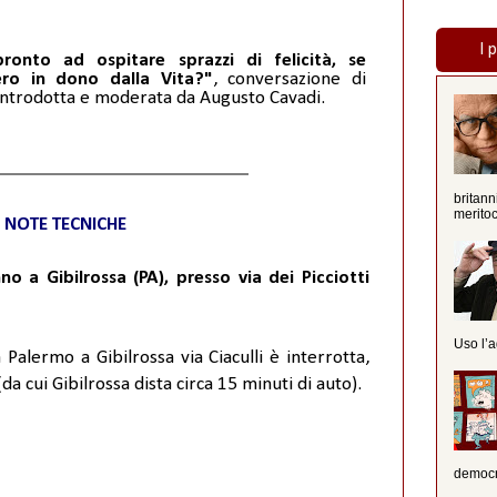
I 
ronto ad ospitare sprazzi di felicità, se
sero in dono dalla Vita?"
, conversazione di
ntrodotta e moderata da Augusto Cavadi.
britann
meritoc
NOTE TECNICHE
nno a Gibilrossa (PA), presso via dei Picciotti
Uso l’a
 Palermo a Gibilrossa via Ciaculli è interrotta,
a cui Gibilrossa dista circa 15 minuti di auto).
democra