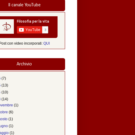
Il canale YouTube
Post con video incorporati:
QUI
Archivio
6
(7)
5
(13)
4
(10)
3
(14)
ovembre
(1)
ttobre
(6)
gosto
(1)
iugno
(1)
aggio
(1)