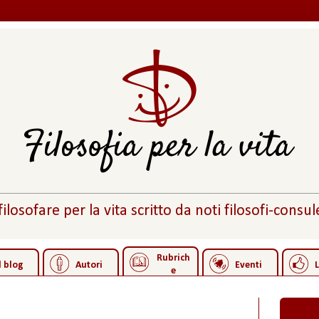
 filosofare per la vita scritto da noti filosofi-consule
Rubrich
l blog
Autori
Eventi
L
e