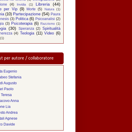
Libreria
(44)
zione
(4)
Invidia
(1)
e per Vip
(9)
Morte
(5)
Natura
(1)
Partecipazione
(54)
ia
(10)
Paura
Politica
(6)
nesis
(3)
Psicoanalisi
(2)
Psicoterapia
(6)
gia
(3)
Razzismo
(1)
ogia
(30)
Spiritualità
Speranza
(2)
Teologia
(11)
Video
(6)
nerezza
(4)
(1)
t per autore / collaboratore
ta Eugenio
abeo Stefania
di Augusto
ri Paolo
 Teresa
iacovo Anna
one Lia
sto Andrea
tali Agnese
zo Davide