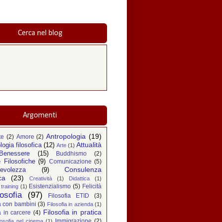
Cerca nel blog
Argomenti
Antropologia
(19)
te
(2)
Amore
(2)
Attualità
logia filosofica
(12)
Arte
(1)
Benessere
(15)
Buddhismo
(2)
 Filosofiche
(9)
Comunicazione
(5)
Consulenza
evolezza
(9)
ca
(23)
Creatività
(1)
Didattica
(1)
Esistenzialismo
(5)
Felicità
training
(1)
losofia
(97)
Filosofia ETID
(3)
ia con bambini
(3)
Filosofia in azienda
(1)
Filosofia in pratica
a in carcere
(4)
Immigrazione
(2)
losofia nel cinema
(1)