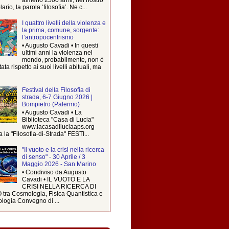
rio, la parola ‘filosofia’. Ne c...
I quattro livelli della violenza e
la prima, comune, sorgente:
l’antropocentrismo
• Augusto Cavadi • In questi
ultimi anni la violenza nel
mondo, probabilmente, non è
ta rispetto ai suoi livelli abituali, ma
Festival della Filosofia di
strada, 6-7 Giugno 2026 |
Bompietro (Palermo)
• Augusto Cavadi • La
Biblioteca "Casa di Lucia"
www.lacasadiluciaaps.org
a la "Filosofia-di-Strada" FESTI...
"Il vuoto e la crisi nella ricerca
di senso" - 30 Aprile / 3
Maggio 2026 - San Marino
• Condiviso da Augusto
Cavadi • IL VUOTO E LA
CRISI NELLA RICERCA DI
tra Cosmologia, Fisica Quantistica e
logia Convegno di ...