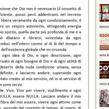
zione che Dio non è necessario (il concetto di
ficiente, posso però addentrami nel terreno
 è libera veramente da ogni condizionamento, il
re un respiro autonomo, attingendo energia
democra
mio spirito, quella parte più profonda di me e a
 dilatarsi e librarsi, svincolata da ogni
ndosi nell'intero cosmo al di là del tempo e
dell'esistenza globale che mi circonda.
 ogni idea di Dio, e ogni descrizione, ogni
della B
vato di ogni bisogno di Dio e di ogni utilità di
deserto della nuda condizione umana, senza
definite, e lasciarmi andare, superando ogni
ato creato al mio servizio, né io al servizio di
cerco d
n sono servo.
le. Vivo. Vivo per vivere, inutilmente e ogni
NULLA, essere NULLA. Lasciare andare il mio
 fibra del mio essere, vivere ogni attimo come
o, uscendo dal concetto di tempo, di spazio, di