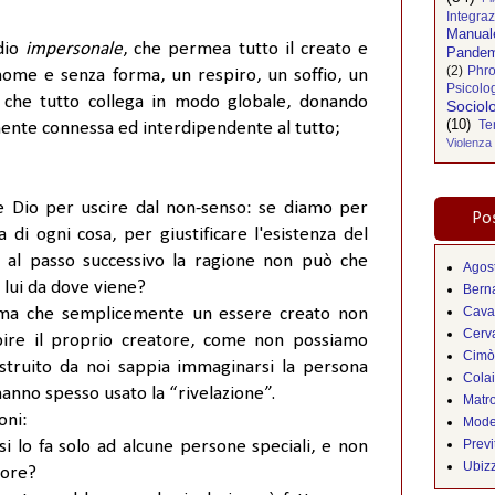
Integra
Manual
dio
impersonale
, che permea tutto il creato e
Pandem
(2)
Phro
nome e senza forma, un respiro, un soffio, un
Psicolo
che tutto collega in modo globale, donando
Sociol
(10)
Te
ente connessa ed interdipendente al tutto;
Violenza
e Dio per uscire dal non-senso: se diamo per
Pos
di ogni cosa, per giustificare l'esistenza del
, al passo successivo la ragione non può che
Agos
lui da dove viene?
Bern
Cava
ema che semplicemente un essere creato non
Cerva
re il proprio creatore, come non possiamo
Cimò
struito da noi sappia immaginarsi la persona
Cola
 hanno spesso usato la “rivelazione”.
Matr
oni:
Mode
Previ
si lo fa solo ad alcune persone speciali, e non
Ubiz
uore?