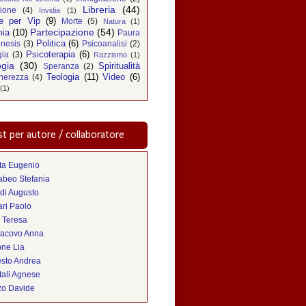
Libreria
(44)
zione
(4)
Invidia
(1)
e per Vip
(9)
Morte
(5)
Natura
(1)
Partecipazione
(54)
ia
(10)
Paura
Politica
(6)
nesis
(3)
Psicoanalisi
(2)
Psicoterapia
(6)
gia
(3)
Razzismo
(1)
ogia
(30)
Spiritualità
Speranza
(2)
Teologia
(11)
Video
(6)
nerezza
(4)
(1)
t per autore / collaboratore
ta Eugenio
abeo Stefania
di Augusto
ri Paolo
 Teresa
iacovo Anna
one Lia
sto Andrea
tali Agnese
zo Davide