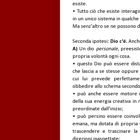
esiste.
• Tutto ciò che esiste interag
in un unico sistema in qualch
Ma senz'altro se ne possono da
Seconda ipotesi:
Dio c'é.
Anche
A)
Un dio
personale
, preesis
propria volontà ogni cosa.
• questo Dio può essere dista
che lascia a se stesse oppure
cui lui prevede perfettam
obbedire allo schema secondo 
• può anche essere motore di
della sua energia creativa in
preordinate dall'inizio;
• può persino essere coinvolt
emana, ma dotata di propria v
trascendere e trascinare la
direzioni inaspettate;