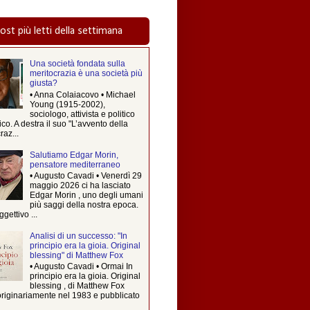
post più letti della settimana
Una società fondata sulla
meritocrazia è una società più
giusta?
• Anna Colaiacovo • Michael
Young (1915-2002),
sociologo, attivista e politico
ico. A destra il suo "L’avvento della
raz...
Salutiamo Edgar Morin,
pensatore mediterraneo
• Augusto Cavadi • Venerdì 29
maggio 2026 ci ha lasciato
Edgar Morin , uno degli umani
più saggi della nostra epoca.
ggettivo ...
Analisi di un successo: "In
principio era la gioia. Original
blessing" di Matthew Fox
• Augusto Cavadi • Ormai In
principio era la gioia. Original
blessing , di Matthew Fox
originariamente nel 1983 e pubblicato