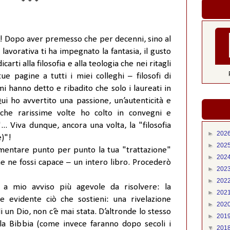
* * *
to! Dopo aver premesso che per decenni, sino al
lavorativa ti ha impegnato la fantasia, il gusto
arti alla filosofia e alla teologia che nei ritagli
 pagine a tutti i miei colleghi – filosofi di
i hanno detto e ribadito che solo i laureati in
Qui ho avvertito una passione, un’autenticità e
che rarissime volte ho colto in convegni e
... Viva dunque, ancora una volta, la "filosofia
►
202
e)"!
►
202
mentare punto per punto la tua "trattazione"
►
202
 ne fossi capace – un intero libro. Procederò
►
202
►
202
 a mio avviso più agevole da risolvere: la
►
202
e evidente ciò che sostieni: una rivelazione
►
202
i un Dio, non c’è mai stata. D’altronde lo stesso
►
201
a Bibbia (come invece faranno dopo secoli i
▼
201