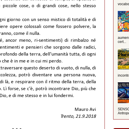
vocabola
 di piccole cose, o di grandi cose, nello stesso
ni giorno con un senso mistico di totalità e di
ere opere colossali come fossero polvere, la
anno, come il nulla.
aumenta
é, ancor meno, ri-sentimenti) di rimbalzo né
cert...
sentimenti e pensieri che sorgono dalle radici,
rofondo della terra, dell'umanità tutta, di ogni
o che è in me e in cui mi perdo.
traversare questo deserto di vuoto, di nulla, di
 piccolezza, potrò diventare una persona nuova,
incontr
i là, e respirare con il ritmo della terra, della
. Lì forse, se c'è, potrò incontrare Dio, più che
io, e di me stesso e in lui fondermi.
Mauro Avi
SENSO 
Antropo
Trento, 21.9.2018