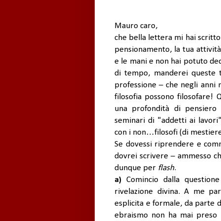
Mauro caro,
che bella lettera mi hai scrit
pensionamento, la tua attività 
e le mani e non hai potuto dedic
di tempo, manderei queste tue
professione – che negli anni m
filosofia possono filosofare! 
una profondità di pensiero 
seminari di "addetti ai lavori"
con i non…filosofi (di mestier
Se dovessi riprendere e com
dovrei scrivere – ammesso che
dunque per
flash
.
a)
Comincio dalla questione
rivelazione divina. A me par
esplicita e formale, da parte d
ebraismo non ha mai preso l