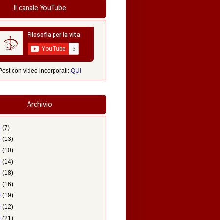
Il canale YouTube
Post con video incorporati:
QUI
Archivio
6
(7)
5
(13)
4
(10)
3
(14)
2
(18)
1
(16)
0
(19)
9
(12)
8
(21)