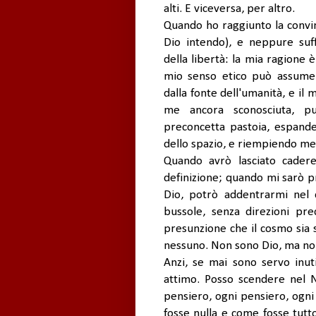
alti. E viceversa, per altro.
Quando ho raggiunto la convin
Dio intendo), e neppure suf
della libertà: la mia ragione
mio senso etico può assume
dalla fonte dell'umanità, e il 
me ancora sconosciuta, può
preconcetta pastoia, espande
dello spazio, e riempiendo me 
Quando avrò lasciato cadere
definizione; quando mi sarò pri
Dio, potrò addentrarmi nel 
bussole, senza direzioni pre
presunzione che il cosmo sia st
nessuno. Non sono Dio, ma no
Anzi, se mai sono servo inuti
attimo. Posso scendere nel 
pensiero, ogni pensiero, ogni
fosse nulla e come fosse tutt