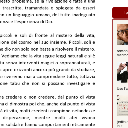
sto problema, se la rivelazione è fatta a una
, trascritta, tramandata e spiegata da esseri
I 
con un linguaggio umano, del tutto inadeguato
enza e l'esperienza di Dio.
ccoli e soli di fronte al mistero della vita,
ione del cosmo nel suo insieme. Piccoli, soli e
he dio non solo non basta a risolvere il mistero,
britann
meritoc
Vediamo che la vita segue leggi naturali e si è
ta senza interventi magici o soprannaturali, e
a apre orizzonti ancora più grandi da studiare,
arriveremo mai a comprendere tutto, tuttavia
one tabù che non si possano investigare e
Uso l’a
ra credere o non credere, dal punto di vista
na ci dimostra poi che, anche dal punto di vista
ità di vita, molti credenti compiono nefandezze
 disperazione, mentre molti atei vivono
(edito 
ni solidali e hanno comportamenti eticamente
in It...