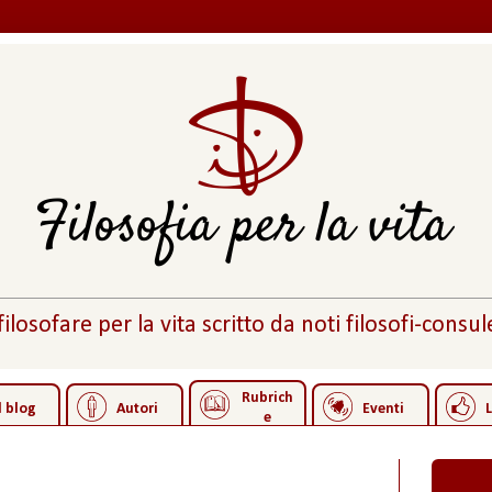
 filosofare per la vita scritto da noti filosofi-consule
Rubrich
l blog
Autori
Eventi
L
e