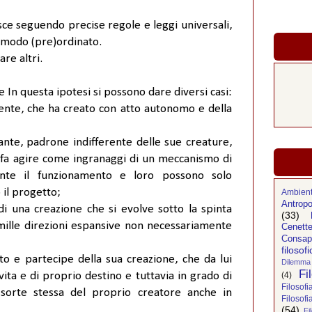
isce seguendo precise regole e leggi universali,
e modo (pre)ordinato.
re altri.
 In questa ipotesi si possono dare diversi casi:
tente, che ha creato con atto autonomo e della
nte, padrone indifferente delle sue creature,
 fa agire come ingranaggi di un meccanismo di
ente il funzionamento e loro possono solo
il progetto;
Ambien
Antropo
 una creazione che si evolve sotto la spinta
(33)
 mille direzioni espansive non necessariamente
Cenette
Consap
filosofi
o e partecipe della sua creazione, che da lui
Dilemma 
Fi
ita e di proprio destino e tuttavia in grado di
(4)
Filosof
 sorte stessa del proprio creatore anche in
Filosofi
(54)
Fi