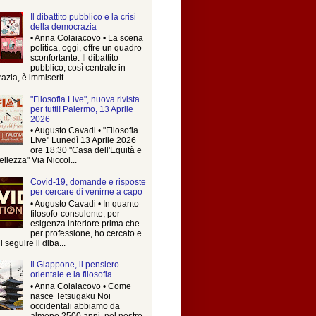
Il dibattito pubblico e la crisi
della democrazia
• Anna Colaiacovo • La scena
politica, oggi, offre un quadro
sconfortante. Il dibattito
pubblico, così centrale in
zia, è immiserit...
"Filosofia Live", nuova rivista
per tutti! Palermo, 13 Aprile
2026
• Augusto Cavadi • "Filosofia
Live" Lunedì 13 Aprile 2026
ore 18:30 "Casa dell'Equità e
ellezza" Via Niccol...
Covid-19, domande e risposte
per cercare di venirne a capo
• Augusto Cavadi • In quanto
filosofo-consulente, per
esigenza interiore prima che
per professione, ho cercato e
i seguire il diba...
Il Giappone, il pensiero
orientale e la filosofia
• Anna Colaiacovo • Come
nasce Tetsugaku Noi
occidentali abbiamo da
almeno 2500 anni, nel nostro